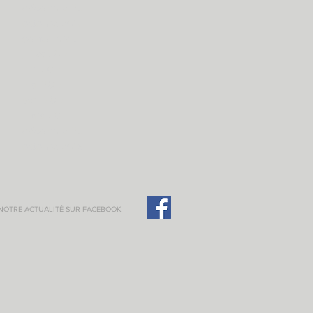
décembre 2017
octobre 2017
septembre 2017
juillet 2017
juin 2017
mai 2017
avril 2017
mars 2017
décembre 2016
octobre 2016
 NOTRE ACTUALITÉ SUR FACEBOOK