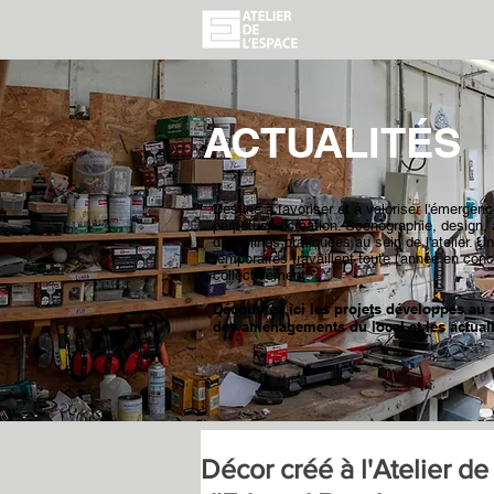
ACTUALITÉS
Destiné à favoriser et à valoriser l'émergence
perpétuelle création. Scénographie, design, 
disciplines pratiquées au sein de l'atelier.
temporaires travaillent toute l'année en con
collectivement.
Découvrez ici les projets développés au se
des aménagements du local et les actualit
Décor créé à l'Atelier de