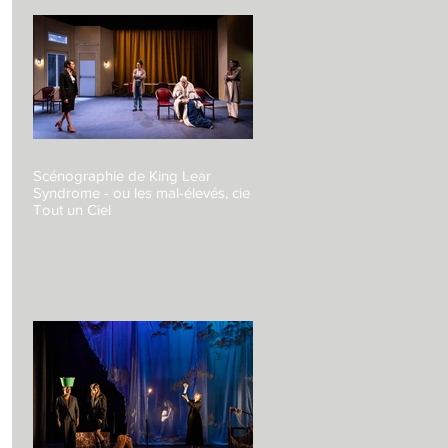
Scénographie de King Lear
Syndrome - ou les mal-élevés, cie
Tout un Ciel