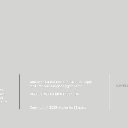
Adresse :
64 rue Pasteur, 94800 Villejuif
SUIVEZ
Mail :
atelierdelespace@gmail.com
isé
des
VISITES UNIQUEMENT SUR RDV
el
teurs
Copyright © 2023 Atelier de l'Espace