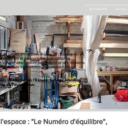
ACTUALITÉS
LE LIEU
 de projets artistiques, l'Atelier de l'Espace est en
architecture et photographie sont autant de
 Une dizaine de créateurs permanents et des résidents
ception et en construction, individuellement ou
in de l'Atelier de l'Espace, suivez l'évolution
és de l'association.
 l'espace : "Le Numéro d'équilibre",