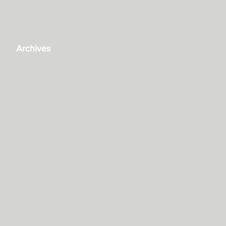
Archives
janvier 2022
décembre 2021
juillet 2020
avril 2020
mars 2020
février 2020
janvier 2020
juillet 2019
juin 2019
décembre 2018
août 2018
mai 2018
mars 2018
février 2018