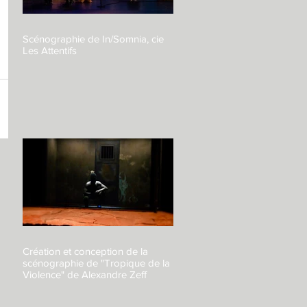
Scénographie de In/Somnia, cie
Les Attentifs
Création et conception de la
scénographie de "Tropique de la
Violence" de Alexandre Zeff