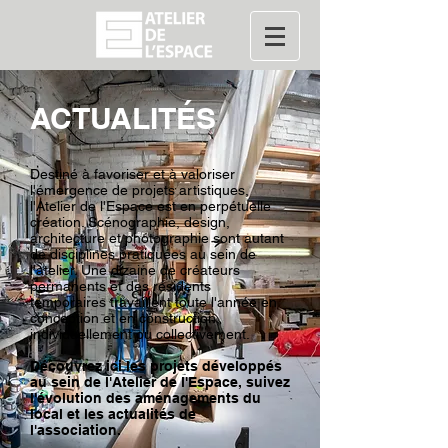
ACTUALITÉS
Destiné à favoriser et à valoriser
l'émergence de projets artistiques,
l'Atelier de l'Espace est en perpétuelle
création. Scénographie, design,
architecture et photographie sont autant
de disciplines pratiquées au sein de
l'atelier. Une dizaine de créateurs
permanents et des résidents
temporaires travaillent toute l'année en
conception et en construction,
individuellement ou collectivement.
Découvrez ici les projets développés
au sein de l'Atelier de l'Espace, suivez
l'évolution des aménagements du
local et les actualités de
l'association.