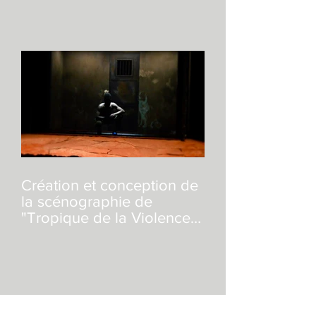
Création et conception de
la scénographie de
"Tropique de la Violence"
de Alexandre Zeff
Archives