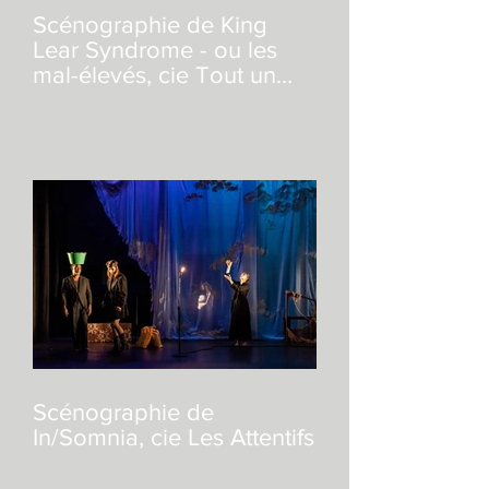
Scénographie de King
Lear Syndrome - ou les
mal-élevés, cie Tout un
Ciel
Scénographie de
In/Somnia, cie Les Attentifs