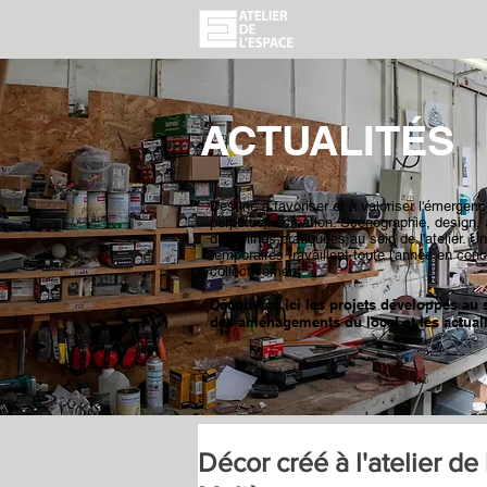
ACTUALITÉS
Destiné à favoriser et à valoriser l'émergence
perpétuelle création. Scénographie, design, 
disciplines pratiquées au sein de l'atelier.
temporaires travaillent toute l'année en con
collectivement.
Découvrez ici les projets développés au se
des aménagements du local et les actualit
Décor créé à l'atelier d