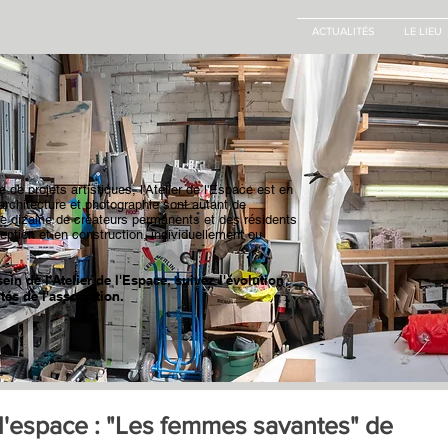
ACTUALITÉS
LE LIEU
 de projets artistiques, l'Atelier de l'Espace est en
architecture et photographie sont autant de
 Une dizaine de créateurs permanents et des résidents
ception et en construction, individuellement ou
in de l'Atelier de l'Espace, suivez l'évolution
és de l'association.
e l'espace : "Les femmes savantes" de