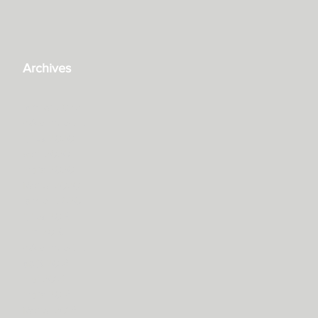
Archives
janvier 2022
décembre 2021
juillet 2020
avril 2020
mars 2020
février 2020
janvier 2020
juillet 2019
juin 2019
décembre 2018
août 2018
mai 2018
mars 2018
février 2018