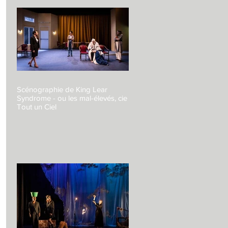
Scénographie de King Lear
Syndrome - ou les mal-élevés, cie
Tout un Ciel