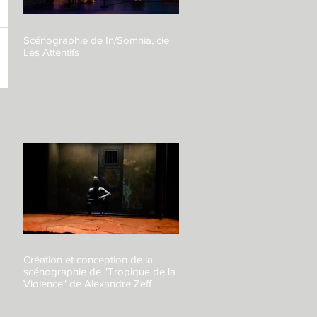
Scénographie de In/Somnia, cie
Les Attentifs
Création et conception de la
scénographie de "Tropique de la
Violence" de Alexandre Zeff