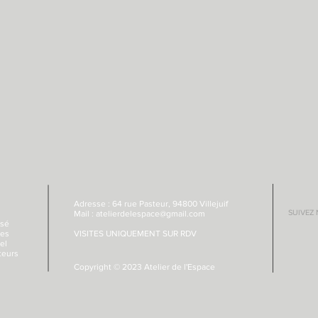
Adresse :
64 rue Pasteur, 94800 Villejuif
SUIVEZ
Mail :
atelierdelespace@gmail.com
isé
des
VISITES UNIQUEMENT SUR RDV
el
teurs
Copyright © 2023 Atelier de l'Espace