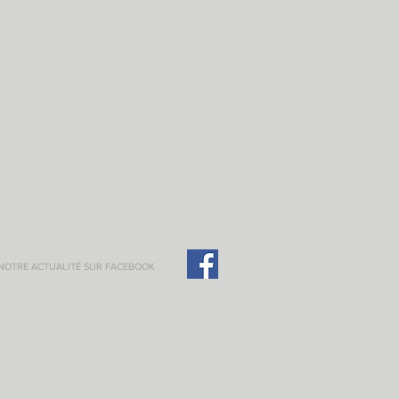
décembre 2017
octobre 2017
septembre 2017
juillet 2017
juin 2017
mai 2017
avril 2017
mars 2017
décembre 2016
octobre 2016
 NOTRE ACTUALITÉ SUR FACEBOOK