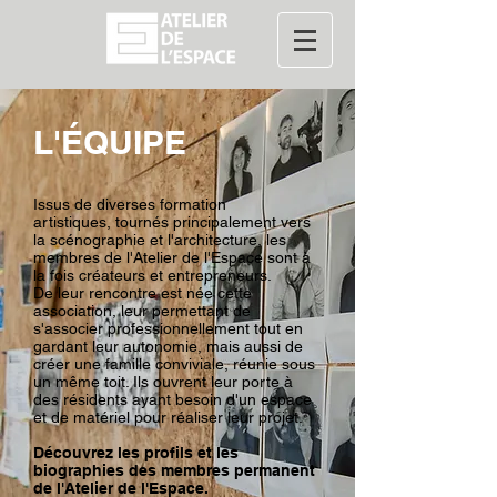
L'ÉQUIPE
Issus de diverses formation
artistiques, tournés principalement vers
la scénographie et l'architecture, les
membres de l'Atelier de l'Espace sont à
la fois créateurs et entrepreneurs.
De leur rencontre est née cette
association, leur permettant de
s'associer professionnellement tout en
gardant leur autonomie, mais aussi de
créer une famille conviviale, réunie sous
un même toit. Ils ouvrent leur porte à
des résidents ayant besoin d'un espace
et de matériel pour réaliser leur projet.
Découvrez les profils et les
biographies des membres permanent
de l'Atelier de l'Espace.