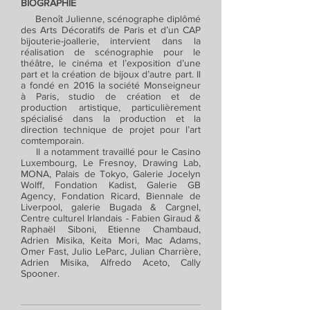
BIOGRAPHIE
Benoît Julienne, scénographe diplômé
des Arts Décoratifs de Paris et d’un CAP
bijouterie-joallerie, intervient dans la
réalisation de scénographie pour le
théâtre, le cinéma et l’exposition d’une
part et la création de bijoux d’autre part. Il
a fondé en 2016 la société Monseigneur
à Paris, studio de création et de
production artistique, particulièrement
spécialisé dans la production et la
direction technique de projet pour l’art
comtemporain.
Il a notamment travaillé pour le Casino
Luxembourg, Le Fresnoy, Drawing Lab,
MONA, Palais de Tokyo, Galerie Jocelyn
Wolff, Fondation Kadist, Galerie GB
Agency, Fondation Ricard, Biennale de
Liverpool, galerie Bugada & Cargnel,
Centre culturel Irlandais - Fabien Giraud &
Raphaël Siboni, Etienne Chambaud,
Adrien Misika, Keita Mori, Mac Adams,
Omer Fast, Julio LeParc, Julian Charrière,
Adrien Misika, Alfredo Aceto, Cally
Spooner.